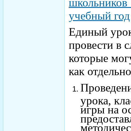
школьник
учебный год
Единый урок
провести в 
которые мог
как отдельно
Проведен
урока, кл
игры на о
предоста
методичес