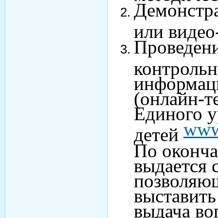
Демонстра
или видео
Проведени
контрольн
информац
(онлайн-те
Единого у
www
детей
По оконча
выдается 
позволяющ
выставить
выдача во