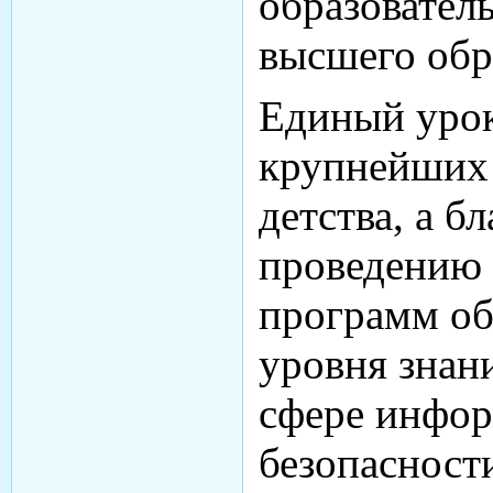
образовател
высшего обр
Единый урок
крупнейших 
детства, а б
проведению 
программ о
уровня знан
сфере инфо
безопасност