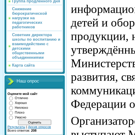
Группа продлённого дня
информацио
Снижение
бюрократической
нагрузки на
детей и обо
педагогических
работников
продукции, н
Советник директора
школы по воспитанию и
взаимодействию с
утверждённ
детскими
общественными
объединениями
Министерст
Карта сайта
развития, св
Наш опрос
коммуникац
Оцените мой сайт
Отлично
Федерации о
Хорошо
Неплохо
Плохо
Организатор
Ужасно
Результаты
|
Архив опросов
выступают 
Всего ответов:
208