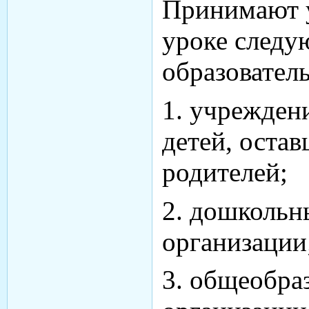
Принимают 
уроке след
образовател
1. учреждени
детей, оста
родителей;
2. дошкольн
организации
3. общеобра