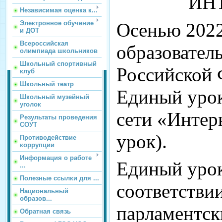
ИНТ
Независимая оценка к...
Осенью 2022
Электронное обучение
и ДОТ
Всероссийская
образовател
олимпиада школьников
Школьный спортивный
Российской 
клуб
Школьный театр
Единый урок
Школьный музейный
уголок
сети «Интер
Результаты проведения
СОУТ
урок).
Противодействие
коррупции
Информация о работе
Единый урок
...
Полезные ссылки для ...
соответстви
Национальный
образов...
парламентск
Обратная связь