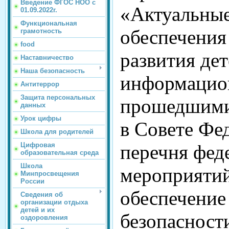
Введение ФГОС НОО с
«Актуальны
01.09.2022г.
Функциональная
обеспечения
грамотность
food
развития дет
Наставничество
Наша безопасность
информацион
Антитеррор
Защита персональных
прошедшими 
данных
Урок цифры
в Совете Фе
Школа для родителей
Цифровая
перечня фед
образовательная среда
Школа
мероприятий
Минпросвещения
России
обеспечени
Сведения об
организации отдыха
детей и их
безопасност
оздоровления