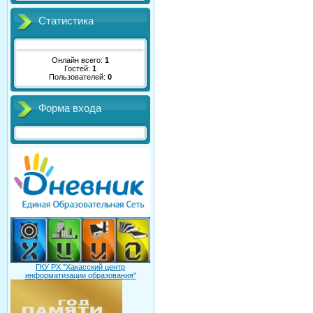
Статистика
Онлайн всего:
1
Гостей:
1
Пользователей:
0
Форма входа
ГКУ РХ "Хакасский центр
информатизации образования"