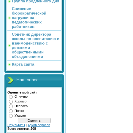
Группа продлённого дня
Снижение
бюрократической
нагрузки на
педагогических
работников
Советник директора
школы по воспитанию и
взаимодействию с
детскими
общественными
объединениями
Карта сайта
Наш опрос
Оцените мой сайт
Отлично
Хорошо
Неплохо
Плохо
Ужасно
Результаты
|
Архив опросов
Всего ответов:
208