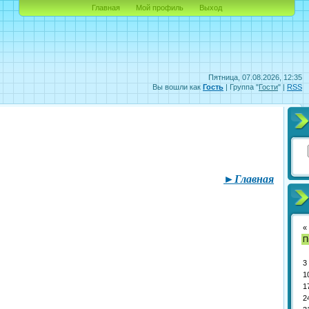
Главная
Мой профиль
Выход
Пятница, 07.08.2026, 12:35
Вы вошли как
Гость
| Группа "
Гости
" |
RSS
►Главная
«
П
3
1
1
2