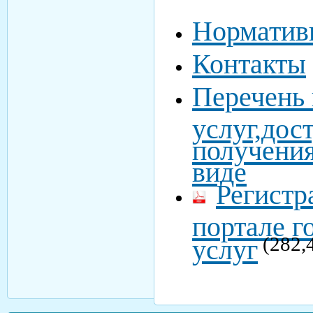
Норматив
Контакты
Перечень 
услуг,дос
получения
виде
Регистр
портале г
(282,
услуг