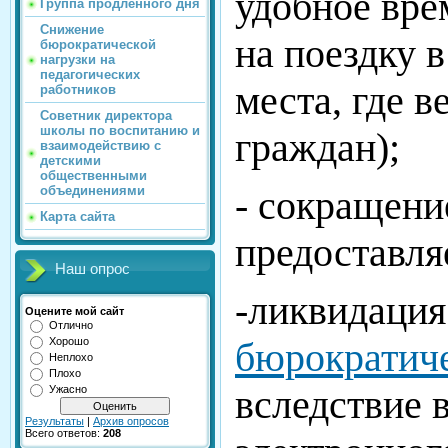
удобное врем
Группа продлённого дня
Снижение
на поездку в
бюрократической
нагрузки на
педагогических
места, где в
работников
Советник директора
школы по воспитанию и
граждан);
взаимодействию с
детскими
общественными
объединениями
- сокращени
Карта сайта
предоставля
Наш опрос
-ликвидация
Оцените мой сайт
Отлично
бюрократич
Хорошо
Неплохо
Плохо
вследствие 
Ужасно
Результаты
|
Архив опросов
Всего ответов:
208