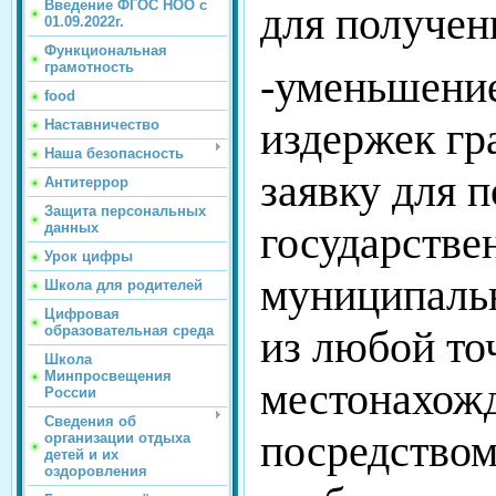
Введение ФГОС НОО с
для получен
01.09.2022г.
Функциональная
грамотность
-уменьшени
food
издержек гр
Наставничество
Наша безопасность
заявку для 
Антитеррор
Защита персональных
государств
данных
Урок цифры
муниципаль
Школа для родителей
Цифровая
образовательная среда
из любой то
Школа
Минпросвещения
местонахож
России
Сведения об
посредством
организации отдыха
детей и их
оздоровления