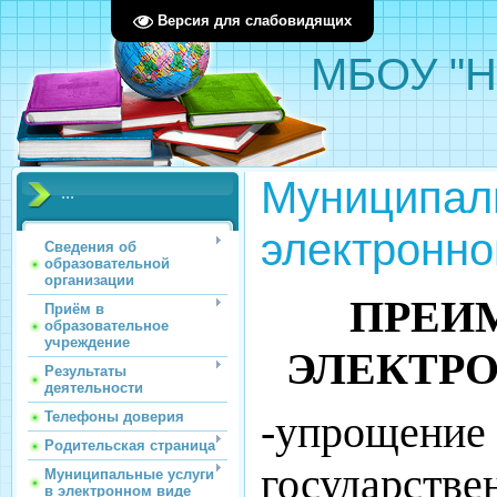
Версия для слабовидящих
МБОУ "Н
Муниципаль
...
электронно
Сведения об
образовательной
организации
ПРЕИ
Приём в
образовательное
учреждение
ЭЛЕКТР
Результаты
деятельности
-упрощение
Телефоны доверия
Родительская страница
государстве
Муниципальные услуги
в электронном виде