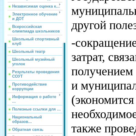
Независимая оценка к...
муниципальн
Электронное обучение
и ДОТ
другой поле
Всероссийская
олимпиада школьников
-сокращени
Школьный спортивный
клуб
Школьный театр
затрат, связ
Школьный музейный
уголок
получением 
Результаты проведения
СОУТ
и муниципа
Противодействие
коррупции
(экономится
Информация о работе
...
Полезные ссылки для ...
необходимое
Национальный
образов...
также прове
Обратная связь