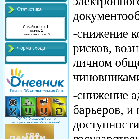
электронног
Статистика
документооб
Онлайн всего:
1
-снижение 
Гостей:
1
Пользователей:
0
рисков, воз
Форма входа
личном общ
чиновникам
-снижение 
барьеров, и
ГКУ РХ "Хакасский центр
доступности
информатизации образования"
государстве